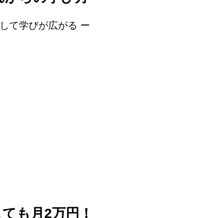
そして学びが広がる ー​
し
ても月2万円！